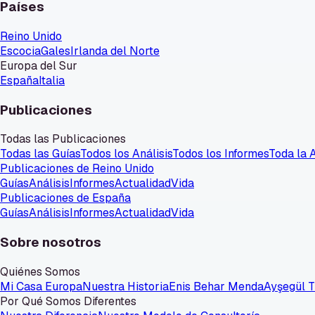
Países
Reino Unido
Escocia
Gales
Irlanda del Norte
Europa del Sur
España
Italia
Publicaciones
Todas las Publicaciones
Todas las Guías
Todos los Análisis
Todos los Informes
Toda la 
Publicaciones de Reino Unido
Guías
Análisis
Informes
Actualidad
Vida
Publicaciones de España
Guías
Análisis
Informes
Actualidad
Vida
Sobre nosotros
Quiénes Somos
Mi Casa Europa
Nuestra Historia
Enis Behar Menda
Ayşegül 
Por Qué Somos Diferentes