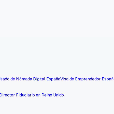
isado de Nómada Digital España
Visa de Emprendedor Españ
Director Fiduciario en Reino Unido