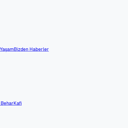
 Yaşam
Bizden Haberler
 Behar
Kafi