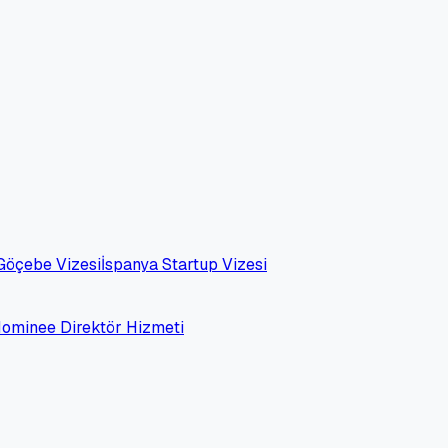
 Göçebe Vizesi
İspanya Startup Vizesi
 Nominee Direktör Hizmeti