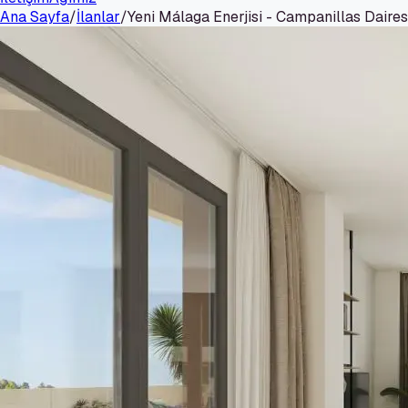
Ana Sayfa
/
İlanlar
/
Yeni Málaga Enerjisi - Campanillas Daires