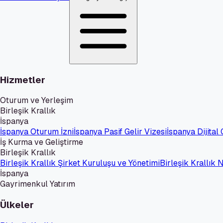
Hizmetler
Oturum ve Yerleşim
Birleşik Krallık
İspanya
İspanya Oturum İzni
İspanya Pasif Gelir Vizesi
İspanya Dijital
İş Kurma ve Geliştirme
Birleşik Krallık
Birleşik Krallık Şirket Kuruluşu ve Yönetimi
Birleşik Krallık
İspanya
Gayrimenkul Yatırım
Ülkeler