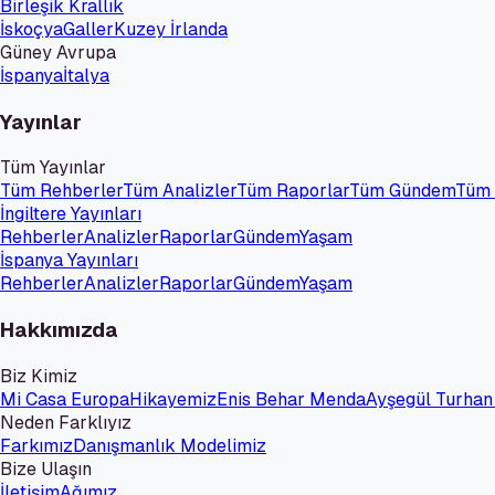
Birleşik Krallık
İskoçya
Galler
Kuzey İrlanda
Güney Avrupa
İspanya
İtalya
Yayınlar
Tüm Yayınlar
Tüm Rehberler
Tüm Analizler
Tüm Raporlar
Tüm Gündem
Tüm
İngiltere Yayınları
Rehberler
Analizler
Raporlar
Gündem
Yaşam
İspanya Yayınları
Rehberler
Analizler
Raporlar
Gündem
Yaşam
Hakkımızda
Biz Kimiz
Mi Casa Europa
Hikayemiz
Enis Behar Menda
Ayşegül Turhan
Neden Farklıyız
Farkımız
Danışmanlık Modelimiz
Bize Ulaşın
İletişim
Ağımız