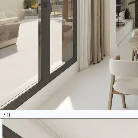
1
/
11