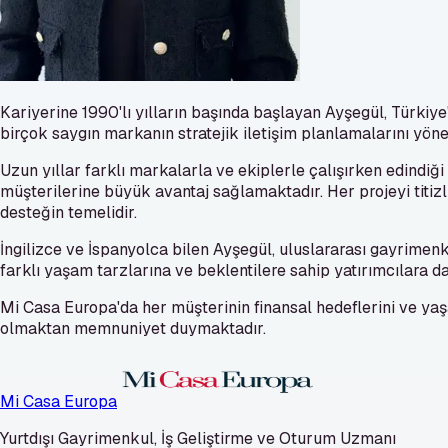
Kariyerine 1990'lı yılların başında başlayan Ayşegül, Türkiye
birçok saygın markanın stratejik iletişim planlamalarını yönet
Uzun yıllar farklı markalarla ve ekiplerle çalışırken edindiğ
müşterilerine büyük avantaj sağlamaktadır. Her projeyi titizli
desteğin temelidir.
İngilizce ve İspanyolca bilen Ayşegül, uluslararası gayrimenku
farklı yaşam tarzlarına ve beklentilere sahip yatırımcılara 
Mi Casa Europa'da her müşterinin finansal hedeflerini ve yaşa
olmaktan memnuniyet duymaktadır.
Mi Casa Europa
Yurtdışı Gayrimenkul, İş Geliştirme ve Oturum Uzmanı