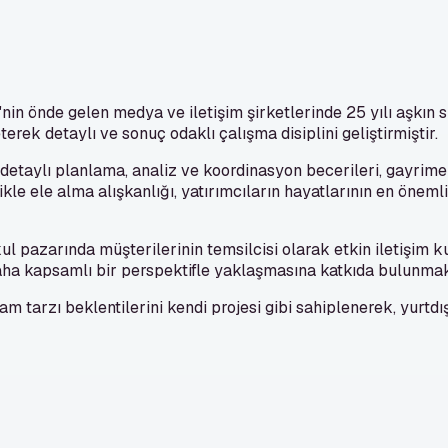
'nin önde gelen medya ve iletişim şirketlerinde 25 yılı aşkın 
erek detaylı ve sonuç odaklı çalışma disiplini geliştirmiştir.
i detaylı planlama, analiz ve koordinasyon becerileri, gayrime
kle ele alma alışkanlığı, yatırımcıların hayatlarının en öneml
l pazarında müşterilerinin temsilcisi olarak etkin iletişim kur
daha kapsamlı bir perspektifle yaklaşmasına katkıda bulunmak
m tarzı beklentilerini kendi projesi gibi sahiplenerek, yurtd