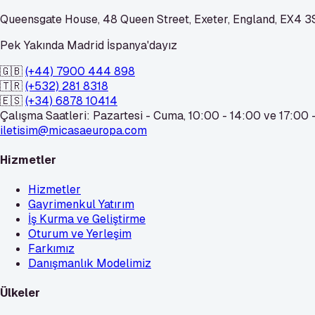
Queensgate House, 48 Queen Street, Exeter, England, EX4 
Pek Yakında Madrid İspanya'dayız
🇬🇧
(+44) 7900 444 898
🇹🇷
(+532) 281 8318
🇪🇸
(+34) 6878 10414
Çalışma Saatleri: Pazartesi - Cuma, 10:00 - 14:00 ve 17:00 -
iletisim@micasaeuropa.com
Hizmetler
Hizmetler
Gayrimenkul Yatırım
İş Kurma ve Geliştirme
Oturum ve Yerleşim
Farkımız
Danışmanlık Modelimiz
Ülkeler