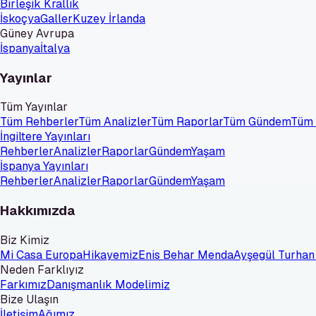
Birleşik Krallık
İskoçya
Galler
Kuzey İrlanda
Güney Avrupa
İspanya
İtalya
Yayınlar
Tüm Yayınlar
Tüm Rehberler
Tüm Analizler
Tüm Raporlar
Tüm Gündem
Tüm
İngiltere Yayınları
Rehberler
Analizler
Raporlar
Gündem
Yaşam
İspanya Yayınları
Rehberler
Analizler
Raporlar
Gündem
Yaşam
Hakkımızda
Biz Kimiz
Mi Casa Europa
Hikayemiz
Enis Behar Menda
Ayşegül Turhan
Neden Farklıyız
Farkımız
Danışmanlık Modelimiz
Bize Ulaşın
İletişim
Ağımız