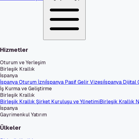
Hizmetler
Oturum ve Yerleşim
Birleşik Krallık
İspanya
İspanya Oturum İzni
İspanya Pasif Gelir Vizesi
İspanya Dijital
İş Kurma ve Geliştirme
Birleşik Krallık
Birleşik Krallık Şirket Kuruluşu ve Yönetimi
Birleşik Krallık
İspanya
Gayrimenkul Yatırım
Ülkeler