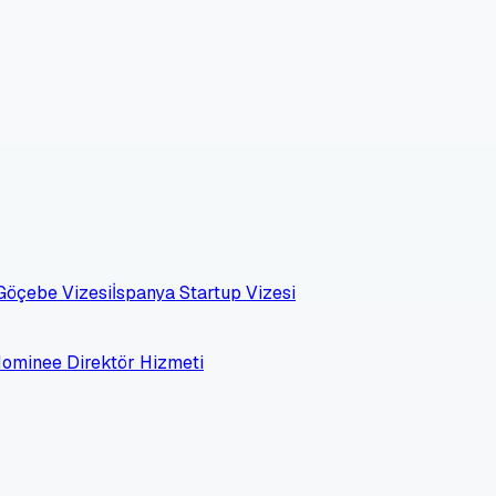
 Göçebe Vizesi
İspanya Startup Vizesi
 Nominee Direktör Hizmeti