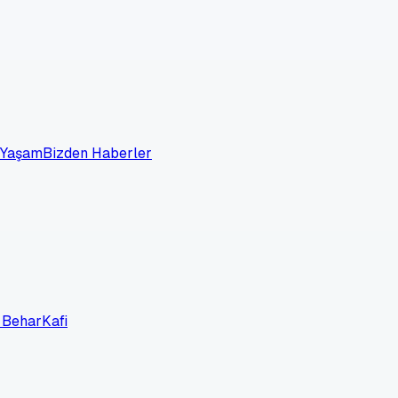
 Yaşam
Bizden Haberler
 Behar
Kafi