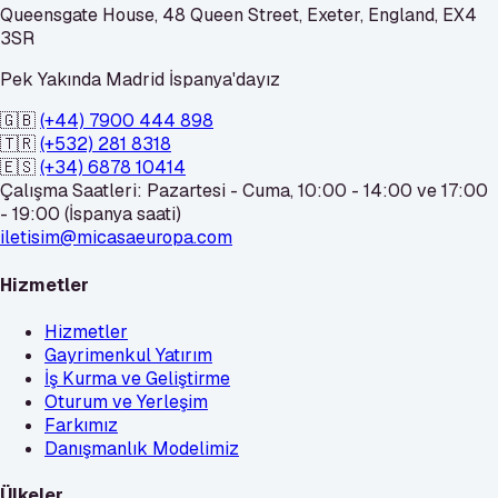
Queensgate House, 48 Queen Street, Exeter, England, EX4
3SR
Pek Yakında Madrid İspanya'dayız
🇬🇧
(+44) 7900 444 898
🇹🇷
(+532) 281 8318
🇪🇸
(+34) 6878 10414
Çalışma Saatleri: Pazartesi - Cuma, 10:00 - 14:00 ve 17:00
- 19:00 (İspanya saati)
iletisim@micasaeuropa.com
Hizmetler
Hizmetler
Gayrimenkul Yatırım
İş Kurma ve Geliştirme
Oturum ve Yerleşim
Farkımız
Danışmanlık Modelimiz
Ülkeler