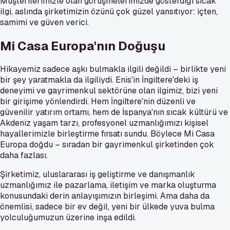
Müşterilerimizle olan görüşmelerimizde gösterdiği sıcak
ilgi, aslında şirketimizin özünü çok güzel yansıtıyor: içten,
samimi ve güven verici.
Mi Casa Europa'nın Doğuşu
Hikayemiz sadece aşkı bulmakla ilgili değildi – birlikte yeni
bir şey yaratmakla da ilgiliydi. Enis'in İngiltere'deki iş
deneyimi ve gayrimenkul sektörüne olan ilgimiz, bizi yeni
bir girişime yönlendirdi. Hem İngiltere'nin düzenli ve
güvenilir yatırım ortamı, hem de İspanya'nın sıcak kültürü ve
Akdeniz yaşam tarzı, profesyonel uzmanlığımızı kişisel
hayallerimizle birleştirme fırsatı sundu. Böylece Mi Casa
Europa doğdu – sıradan bir gayrimenkul şirketinden çok
daha fazlası.
Şirketimiz, uluslararası iş geliştirme ve danışmanlık
uzmanlığımız ile pazarlama, iletişim ve marka oluşturma
konusundaki derin anlayışımızın birleşimi. Ama daha da
önemlisi, sadece bir ev değil, yeni bir ülkede yuva bulma
yolculuğumuzun üzerine inşa edildi.