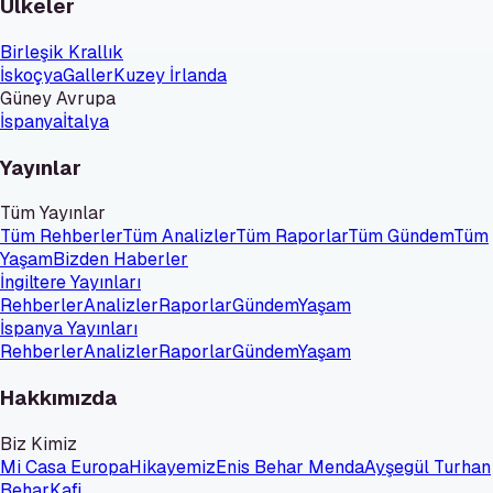
Ülkeler
Birleşik Krallık
İskoçya
Galler
Kuzey İrlanda
Güney Avrupa
İspanya
İtalya
Yayınlar
Tüm Yayınlar
Tüm Rehberler
Tüm Analizler
Tüm Raporlar
Tüm Gündem
Tüm
Yaşam
Bizden Haberler
İngiltere Yayınları
Rehberler
Analizler
Raporlar
Gündem
Yaşam
İspanya Yayınları
Rehberler
Analizler
Raporlar
Gündem
Yaşam
Hakkımızda
Biz Kimiz
Mi Casa Europa
Hikayemiz
Enis Behar Menda
Ayşegül Turhan
Behar
Kafi