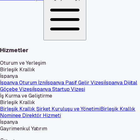
Hizmetler
Oturum ve Yerleşim
Birleşik Krallık
İspanya
İspanya Oturum İzni
İspanya Pasif Gelir Vizesi
İspanya Dijital
Göçebe Vizesi
İspanya Startup Vizesi
İş Kurma ve Geliştirme
Birleşik Krallık
Birleşik Krallık Şirket Kuruluşu ve Yönetimi
Birleşik Krallık
Nominee Direktör Hizmeti
İspanya
Gayrimenkul Yatırım